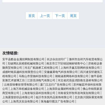
首页
上一页
下一页
尾页
友情链接:
安平县酷金金属丝网制造有限公司
|
长沙永欣丝印厂
|
滁州市吉祥汽车租赁有限公
司
|
无锡博比辰精密机械有限公司
|
南京市江宁区锦冠钢材销售中心
|
济南裕达泰
隆商贸有限公司
|
河北广航路桥工程有限公司
|
上海科齐鑫互联网科技有限公司
|
成都时铭辰越科技有限责任公司
|
安徽鑫莱电气科技有限公司
|
四川速安轩建筑工
程有限公司
|
马鞍山市雷驰科技有限公司
|
湖南涵淅网络科技有限公司
|
饶平县欧
富雅艺术玻璃工坊
|
江苏浩润电⽓有限公司
|
河北省武强县消防救生器材有限公司
|
云南首味餐饮管理有限公司
|
厦门立志行广告有限公司
|
苏州敏廷环保科技有限
公司
|
上海万阜机械设备有限公司
|
上海浪田金属材料有限公司
|
佛山市锦简家居
商贸有限公司
|
上海发瑞仪器科技有限公司
|
河南省安邦智库咨询策划有限公司
|
上海露斐纺织品有限公司
|
临沂市东筑尚品装饰有限公司
|
北京路川国际展览有限
公司
|
上海亮沃实业有限公司
|
珠海鑫印图文广告有限公司
|