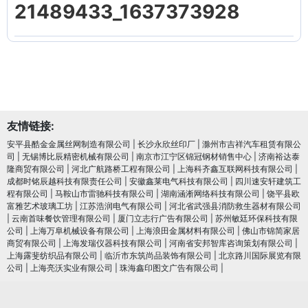
21489433_1637373928
友情链接:
安平县酷金金属丝网制造有限公司
|
长沙永欣丝印厂
|
滁州市吉祥汽车租赁有限公
司
|
无锡博比辰精密机械有限公司
|
南京市江宁区锦冠钢材销售中心
|
济南裕达泰
隆商贸有限公司
|
河北广航路桥工程有限公司
|
上海科齐鑫互联网科技有限公司
|
成都时铭辰越科技有限责任公司
|
安徽鑫莱电气科技有限公司
|
四川速安轩建筑工
程有限公司
|
马鞍山市雷驰科技有限公司
|
湖南涵淅网络科技有限公司
|
饶平县欧
富雅艺术玻璃工坊
|
江苏浩润电⽓有限公司
|
河北省武强县消防救生器材有限公司
|
云南首味餐饮管理有限公司
|
厦门立志行广告有限公司
|
苏州敏廷环保科技有限
公司
|
上海万阜机械设备有限公司
|
上海浪田金属材料有限公司
|
佛山市锦简家居
商贸有限公司
|
上海发瑞仪器科技有限公司
|
河南省安邦智库咨询策划有限公司
|
上海露斐纺织品有限公司
|
临沂市东筑尚品装饰有限公司
|
北京路川国际展览有限
公司
|
上海亮沃实业有限公司
|
珠海鑫印图文广告有限公司
|