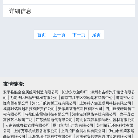
详细信息
首页
上一页
下一页
尾页
友情链接:
安平县酷金金属丝网制造有限公司
|
长沙永欣丝印厂
|
滁州市吉祥汽车租赁有限公
司
|
无锡博比辰精密机械有限公司
|
南京市江宁区锦冠钢材销售中心
|
济南裕达泰
隆商贸有限公司
|
河北广航路桥工程有限公司
|
上海科齐鑫互联网科技有限公司
|
成都时铭辰越科技有限责任公司
|
安徽鑫莱电气科技有限公司
|
四川速安轩建筑工
程有限公司
|
马鞍山市雷驰科技有限公司
|
湖南涵淅网络科技有限公司
|
饶平县欧
富雅艺术玻璃工坊
|
江苏浩润电⽓有限公司
|
河北省武强县消防救生器材有限公司
|
云南首味餐饮管理有限公司
|
厦门立志行广告有限公司
|
苏州敏廷环保科技有限
公司
|
上海万阜机械设备有限公司
|
上海浪田金属材料有限公司
|
佛山市锦简家居
商贸有限公司
|
上海发瑞仪器科技有限公司
|
河南省安邦智库咨询策划有限公司
|