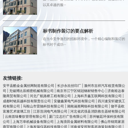
以其卓越的服···
标书制作装订的要点解析
在当今竞争激烈的招标环境中，一个精心编制和装订的
标书对于成功···
友情链接:
安平县酷金金属丝网制造有限公司
|
长沙永欣丝印厂
|
滁州市吉祥汽车租赁有限公
司
|
无锡博比辰精密机械有限公司
|
南京市江宁区锦冠钢材销售中心
|
济南裕达泰
隆商贸有限公司
|
河北广航路桥工程有限公司
|
上海科齐鑫互联网科技有限公司
|
成都时铭辰越科技有限责任公司
|
安徽鑫莱电气科技有限公司
|
四川速安轩建筑工
程有限公司
|
马鞍山市雷驰科技有限公司
|
湖南涵淅网络科技有限公司
|
饶平县欧
富雅艺术玻璃工坊
|
江苏浩润电⽓有限公司
|
河北省武强县消防救生器材有限公司
|
云南首味餐饮管理有限公司
|
厦门立志行广告有限公司
|
苏州敏廷环保科技有限
公司
|
上海万阜机械设备有限公司
|
上海浪田金属材料有限公司
|
佛山市锦简家居
商贸有限公司
|
上海发瑞仪器科技有限公司
|
河南省安邦智库咨询策划有限公司
|