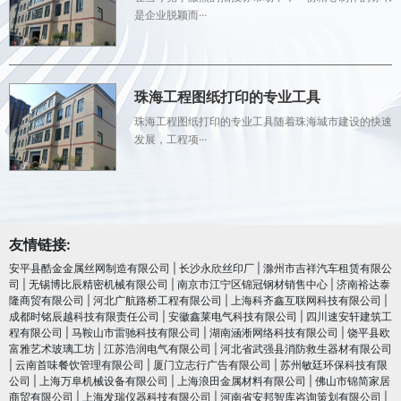
是企业脱颖而···
珠海工程图纸打印的专业工具
珠海工程图纸打印的专业工具随着珠海城市建设的快速
发展，工程项···
友情链接:
安平县酷金金属丝网制造有限公司
|
长沙永欣丝印厂
|
滁州市吉祥汽车租赁有限公
司
|
无锡博比辰精密机械有限公司
|
南京市江宁区锦冠钢材销售中心
|
济南裕达泰
隆商贸有限公司
|
河北广航路桥工程有限公司
|
上海科齐鑫互联网科技有限公司
|
成都时铭辰越科技有限责任公司
|
安徽鑫莱电气科技有限公司
|
四川速安轩建筑工
程有限公司
|
马鞍山市雷驰科技有限公司
|
湖南涵淅网络科技有限公司
|
饶平县欧
富雅艺术玻璃工坊
|
江苏浩润电⽓有限公司
|
河北省武强县消防救生器材有限公司
|
云南首味餐饮管理有限公司
|
厦门立志行广告有限公司
|
苏州敏廷环保科技有限
公司
|
上海万阜机械设备有限公司
|
上海浪田金属材料有限公司
|
佛山市锦简家居
商贸有限公司
|
上海发瑞仪器科技有限公司
|
河南省安邦智库咨询策划有限公司
|