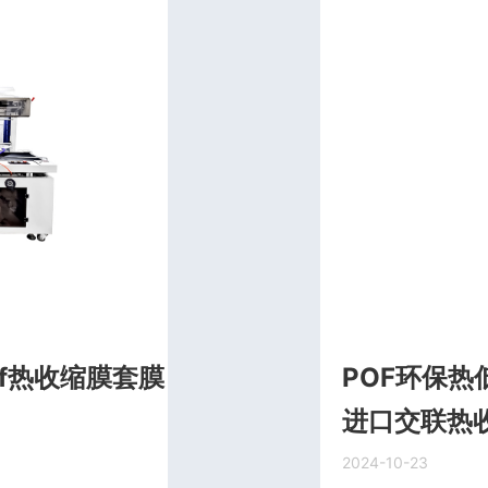
f热收缩膜套膜
POF环保热
进口交联热
2024-10-23