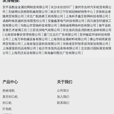
友情链接:
安平县酷金金属丝网制造有限公司
|
长沙永欣丝印厂
|
滁州市吉祥汽车租赁有限公
司
|
无锡博比辰精密机械有限公司
|
南京市江宁区锦冠钢材销售中心
|
济南裕达泰
隆商贸有限公司
|
河北广航路桥工程有限公司
|
上海科齐鑫互联网科技有限公司
|
成都时铭辰越科技有限责任公司
|
安徽鑫莱电气科技有限公司
|
四川速安轩建筑工
程有限公司
|
马鞍山市雷驰科技有限公司
|
湖南涵淅网络科技有限公司
|
饶平县欧
富雅艺术玻璃工坊
|
江苏浩润电⽓有限公司
|
河北省武强县消防救生器材有限公司
|
云南首味餐饮管理有限公司
|
厦门立志行广告有限公司
|
苏州敏廷环保科技有限
公司
|
上海万阜机械设备有限公司
|
上海浪田金属材料有限公司
|
佛山市锦简家居
商贸有限公司
|
上海发瑞仪器科技有限公司
|
河南省安邦智库咨询策划有限公司
|
上海露斐纺织品有限公司
|
临沂市东筑尚品装饰有限公司
|
北京路川国际展览有限
公司
|
上海亮沃实业有限公司
|
珠海鑫印图文广告有限公司
|
产品中心
关于我们
热收缩机
公司简介
真空封口机
加入我们
封口机
联系我们
打包机