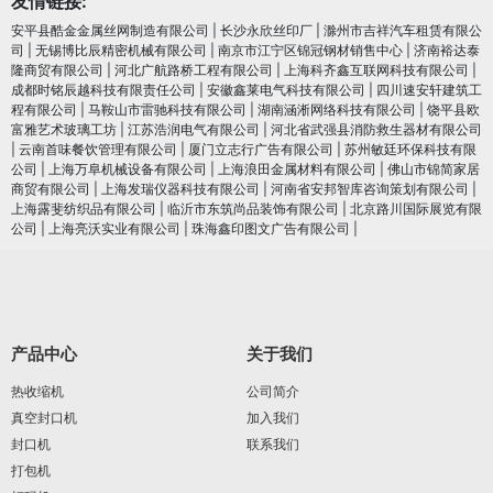
友情链接:
安平县酷金金属丝网制造有限公司
|
长沙永欣丝印厂
|
滁州市吉祥汽车租赁有限公
司
|
无锡博比辰精密机械有限公司
|
南京市江宁区锦冠钢材销售中心
|
济南裕达泰
隆商贸有限公司
|
河北广航路桥工程有限公司
|
上海科齐鑫互联网科技有限公司
|
成都时铭辰越科技有限责任公司
|
安徽鑫莱电气科技有限公司
|
四川速安轩建筑工
程有限公司
|
马鞍山市雷驰科技有限公司
|
湖南涵淅网络科技有限公司
|
饶平县欧
富雅艺术玻璃工坊
|
江苏浩润电⽓有限公司
|
河北省武强县消防救生器材有限公司
|
云南首味餐饮管理有限公司
|
厦门立志行广告有限公司
|
苏州敏廷环保科技有限
公司
|
上海万阜机械设备有限公司
|
上海浪田金属材料有限公司
|
佛山市锦简家居
商贸有限公司
|
上海发瑞仪器科技有限公司
|
河南省安邦智库咨询策划有限公司
|
上海露斐纺织品有限公司
|
临沂市东筑尚品装饰有限公司
|
北京路川国际展览有限
公司
|
上海亮沃实业有限公司
|
珠海鑫印图文广告有限公司
|
产品中心
关于我们
热收缩机
公司简介
真空封口机
加入我们
封口机
联系我们
打包机