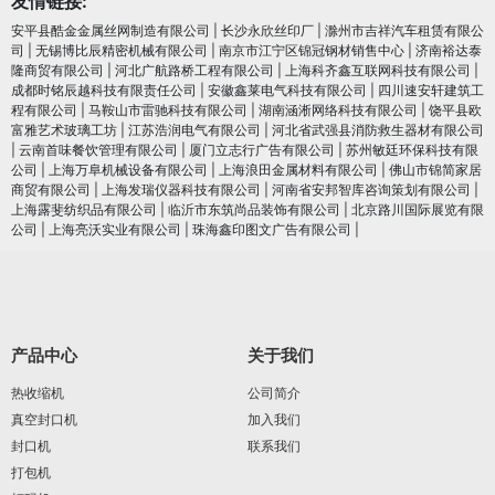
友情链接:
安平县酷金金属丝网制造有限公司
|
长沙永欣丝印厂
|
滁州市吉祥汽车租赁有限公
司
|
无锡博比辰精密机械有限公司
|
南京市江宁区锦冠钢材销售中心
|
济南裕达泰
隆商贸有限公司
|
河北广航路桥工程有限公司
|
上海科齐鑫互联网科技有限公司
|
成都时铭辰越科技有限责任公司
|
安徽鑫莱电气科技有限公司
|
四川速安轩建筑工
程有限公司
|
马鞍山市雷驰科技有限公司
|
湖南涵淅网络科技有限公司
|
饶平县欧
富雅艺术玻璃工坊
|
江苏浩润电⽓有限公司
|
河北省武强县消防救生器材有限公司
|
云南首味餐饮管理有限公司
|
厦门立志行广告有限公司
|
苏州敏廷环保科技有限
公司
|
上海万阜机械设备有限公司
|
上海浪田金属材料有限公司
|
佛山市锦简家居
商贸有限公司
|
上海发瑞仪器科技有限公司
|
河南省安邦智库咨询策划有限公司
|
上海露斐纺织品有限公司
|
临沂市东筑尚品装饰有限公司
|
北京路川国际展览有限
公司
|
上海亮沃实业有限公司
|
珠海鑫印图文广告有限公司
|
产品中心
关于我们
热收缩机
公司简介
真空封口机
加入我们
封口机
联系我们
打包机