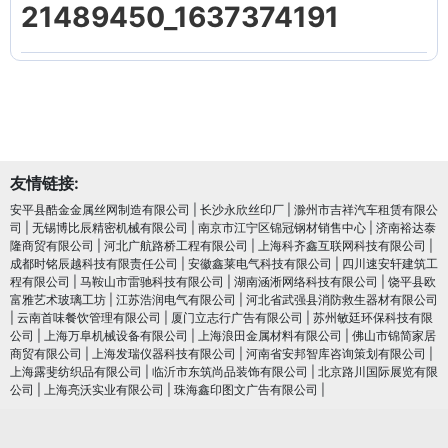
21489450_1637374191
友情链接:
安平县酷金金属丝网制造有限公司
|
长沙永欣丝印厂
|
滁州市吉祥汽车租赁有限公
司
|
无锡博比辰精密机械有限公司
|
南京市江宁区锦冠钢材销售中心
|
济南裕达泰
隆商贸有限公司
|
河北广航路桥工程有限公司
|
上海科齐鑫互联网科技有限公司
|
成都时铭辰越科技有限责任公司
|
安徽鑫莱电气科技有限公司
|
四川速安轩建筑工
程有限公司
|
马鞍山市雷驰科技有限公司
|
湖南涵淅网络科技有限公司
|
饶平县欧
富雅艺术玻璃工坊
|
江苏浩润电⽓有限公司
|
河北省武强县消防救生器材有限公司
|
云南首味餐饮管理有限公司
|
厦门立志行广告有限公司
|
苏州敏廷环保科技有限
公司
|
上海万阜机械设备有限公司
|
上海浪田金属材料有限公司
|
佛山市锦简家居
商贸有限公司
|
上海发瑞仪器科技有限公司
|
河南省安邦智库咨询策划有限公司
|
上海露斐纺织品有限公司
|
临沂市东筑尚品装饰有限公司
|
北京路川国际展览有限
公司
|
上海亮沃实业有限公司
|
珠海鑫印图文广告有限公司
|