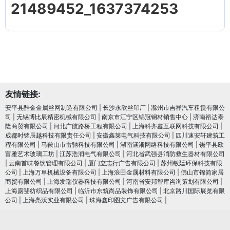
21489452_1637374253
友情链接:
安平县酷金金属丝网制造有限公司
|
长沙永欣丝印厂
|
滁州市吉祥汽车租赁有限公
司
|
无锡博比辰精密机械有限公司
|
南京市江宁区锦冠钢材销售中心
|
济南裕达泰
隆商贸有限公司
|
河北广航路桥工程有限公司
|
上海科齐鑫互联网科技有限公司
|
成都时铭辰越科技有限责任公司
|
安徽鑫莱电气科技有限公司
|
四川速安轩建筑工
程有限公司
|
马鞍山市雷驰科技有限公司
|
湖南涵淅网络科技有限公司
|
饶平县欧
富雅艺术玻璃工坊
|
江苏浩润电⽓有限公司
|
河北省武强县消防救生器材有限公司
|
云南首味餐饮管理有限公司
|
厦门立志行广告有限公司
|
苏州敏廷环保科技有限
公司
|
上海万阜机械设备有限公司
|
上海浪田金属材料有限公司
|
佛山市锦简家居
商贸有限公司
|
上海发瑞仪器科技有限公司
|
河南省安邦智库咨询策划有限公司
|
上海露斐纺织品有限公司
|
临沂市东筑尚品装饰有限公司
|
北京路川国际展览有限
公司
|
上海亮沃实业有限公司
|
珠海鑫印图文广告有限公司
|