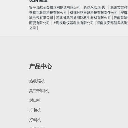
安平县酷金金属丝网制造有限公司
|
长沙永欣丝印厂
|
滁州市吉祥
齐鑫互联网科技有限公司
|
成都时铭辰越科技有限责任公司
|
安徽
润电⽓有限公司
|
河北省武强县消防救生器材有限公司
|
云南首味
商贸有限公司
|
上海发瑞仪器科技有限公司
|
河南省安邦智库咨询
公司
|
产品中心
热收缩机
真空封口机
封口机
打包机
打码机