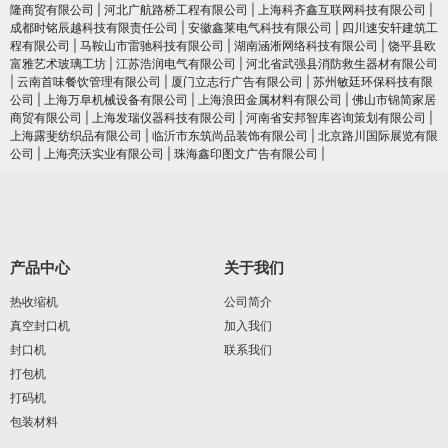
隆商贸有限公司
|
河北广航路桥工程有限公司
|
上海科齐鑫互联网科技有限公司
|
成都时铭辰越科技有限责任公司
|
安徽鑫莱电气科技有限公司
|
四川速安轩建筑工
程有限公司
|
马鞍山市雷驰科技有限公司
|
湖南涵淅网络科技有限公司
|
饶平县欧
富雅艺术玻璃工坊
|
江苏浩润电⽓有限公司
|
河北省武强县消防救生器材有限公司
|
云南首味餐饮管理有限公司
|
厦门立志行广告有限公司
|
苏州敏廷环保科技有限
公司
|
上海万阜机械设备有限公司
|
上海浪田金属材料有限公司
|
佛山市锦简家居
商贸有限公司
|
上海发瑞仪器科技有限公司
|
河南省安邦智库咨询策划有限公司
|
上海露斐纺织品有限公司
|
临沂市东筑尚品装饰有限公司
|
北京路川国际展览有限
公司
|
上海亮沃实业有限公司
|
珠海鑫印图文广告有限公司
|
产品中心
关于我们
热收缩机
公司简介
真空封口机
加入我们
封口机
联系我们
打包机
打码机
包装材料