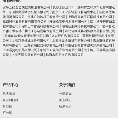
友情链接:
安平县酷金金属丝网制造有限公司
|
长沙永欣丝印厂
|
滁州市吉祥汽车租赁有限公
司
|
无锡博比辰精密机械有限公司
|
南京市江宁区锦冠钢材销售中心
|
济南裕达泰
隆商贸有限公司
|
河北广航路桥工程有限公司
|
上海科齐鑫互联网科技有限公司
|
成都时铭辰越科技有限责任公司
|
安徽鑫莱电气科技有限公司
|
四川速安轩建筑工
程有限公司
|
马鞍山市雷驰科技有限公司
|
湖南涵淅网络科技有限公司
|
饶平县欧
富雅艺术玻璃工坊
|
江苏浩润电⽓有限公司
|
河北省武强县消防救生器材有限公司
|
云南首味餐饮管理有限公司
|
厦门立志行广告有限公司
|
苏州敏廷环保科技有限
公司
|
上海万阜机械设备有限公司
|
上海浪田金属材料有限公司
|
佛山市锦简家居
商贸有限公司
|
上海发瑞仪器科技有限公司
|
河南省安邦智库咨询策划有限公司
|
上海露斐纺织品有限公司
|
临沂市东筑尚品装饰有限公司
|
北京路川国际展览有限
公司
|
上海亮沃实业有限公司
|
珠海鑫印图文广告有限公司
|
产品中心
关于我们
热收缩机
公司简介
真空封口机
加入我们
封口机
联系我们
打包机