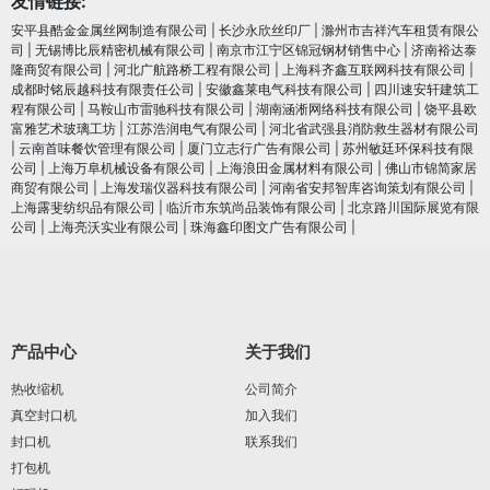
友情链接:
安平县酷金金属丝网制造有限公司
|
长沙永欣丝印厂
|
滁州市吉祥汽车租赁有限公
司
|
无锡博比辰精密机械有限公司
|
南京市江宁区锦冠钢材销售中心
|
济南裕达泰
隆商贸有限公司
|
河北广航路桥工程有限公司
|
上海科齐鑫互联网科技有限公司
|
成都时铭辰越科技有限责任公司
|
安徽鑫莱电气科技有限公司
|
四川速安轩建筑工
程有限公司
|
马鞍山市雷驰科技有限公司
|
湖南涵淅网络科技有限公司
|
饶平县欧
富雅艺术玻璃工坊
|
江苏浩润电⽓有限公司
|
河北省武强县消防救生器材有限公司
|
云南首味餐饮管理有限公司
|
厦门立志行广告有限公司
|
苏州敏廷环保科技有限
公司
|
上海万阜机械设备有限公司
|
上海浪田金属材料有限公司
|
佛山市锦简家居
商贸有限公司
|
上海发瑞仪器科技有限公司
|
河南省安邦智库咨询策划有限公司
|
上海露斐纺织品有限公司
|
临沂市东筑尚品装饰有限公司
|
北京路川国际展览有限
公司
|
上海亮沃实业有限公司
|
珠海鑫印图文广告有限公司
|
产品中心
关于我们
热收缩机
公司简介
真空封口机
加入我们
封口机
联系我们
打包机