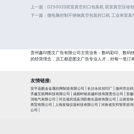
上一篇：
DZ5002S双室真空封口包装机 双室真空压缩
下一篇：
微电脑控制不锈钢真空包装封口机 工业单室真
贵州鑫印图文广告有限公司主营业务：数码彩印、数码快
的经营理念，员工都是图文广告专业人才，对每一笔订
友情链接:
安平县酷金金属丝网制造有限公司
|
长沙永欣丝印厂
|
滁州市吉祥
齐鑫互联网科技有限公司
|
成都时铭辰越科技有限责任公司
|
安徽
润电⽓有限公司
|
河北省武强县消防救生器材有限公司
|
云南首味
商贸有限公司
|
上海发瑞仪器科技有限公司
|
河南省安邦智库咨询
公司
|