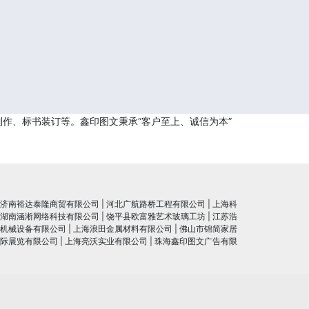
作、标书装订等。鑫印图文秉承“客户至上、诚信为本”
济南裕达泰隆商贸有限公司
|
河北广航路桥工程有限公司
|
上海科
湖南涵淅网络科技有限公司
|
饶平县欧富雅艺术玻璃工坊
|
江苏浩
机械设备有限公司
|
上海浪田金属材料有限公司
|
佛山市锦简家居
际展览有限公司
|
上海亮沃实业有限公司
|
珠海鑫印图文广告有限