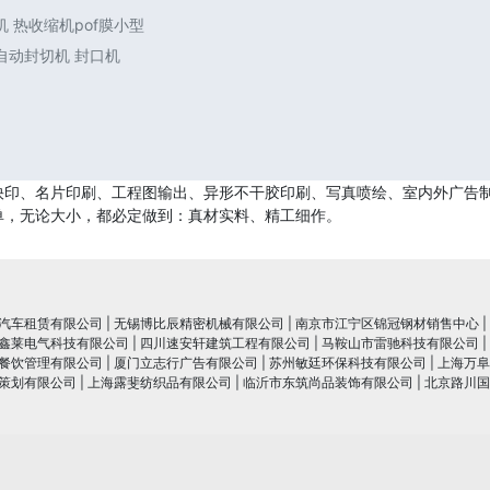
 热收缩机pof膜小型
自动封切机 封口机
印、名片印刷、工程图输出、异形不干胶印刷、写真喷绘、室内外广告制
单，无论大小，都必定做到：真材实料、精工细作。
汽车租赁有限公司
|
无锡博比辰精密机械有限公司
|
南京市江宁区锦冠钢材销售中心
|
鑫莱电气科技有限公司
|
四川速安轩建筑工程有限公司
|
马鞍山市雷驰科技有限公司
|
餐饮管理有限公司
|
厦门立志行广告有限公司
|
苏州敏廷环保科技有限公司
|
上海万阜
策划有限公司
|
上海露斐纺织品有限公司
|
临沂市东筑尚品装饰有限公司
|
北京路川国