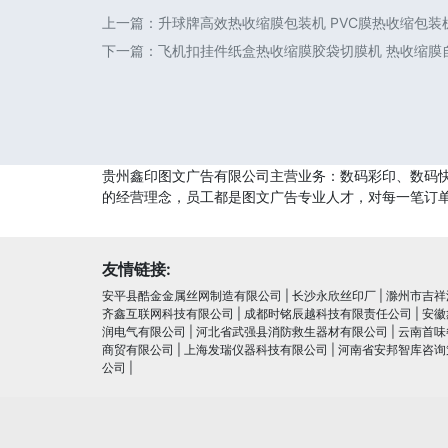
上一篇：
升球牌高效热收缩膜包装机 PVC膜热收缩包装机
下一篇：
飞机扣挂件纸盒热收缩膜胶袋切膜机 热收缩膜
贵州鑫印图文广告有限公司主营业务：数码彩印、数码快
的经营理念，员工都是图文广告专业人才，对每一笔订
友情链接:
安平县酷金金属丝网制造有限公司
|
长沙永欣丝印厂
|
滁州市吉祥
齐鑫互联网科技有限公司
|
成都时铭辰越科技有限责任公司
|
安徽
润电⽓有限公司
|
河北省武强县消防救生器材有限公司
|
云南首味
商贸有限公司
|
上海发瑞仪器科技有限公司
|
河南省安邦智库咨询
公司
|